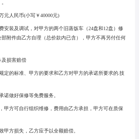
）。
人民币(小写￥40000元)
费安装及调试，对甲方的两个旧蒸饭车（24盘和12盘）修
全部附件由乙方自理（总价款内已含），甲方不再另付任何
务及损害赔偿
规定的标准、甲方的要求和乙方对甲方的承诺所要求的.技
承诺做好保修等免费服务。
则，甲方可自行组织维修，费用由乙方承担，甲方可在质保
导致甲方损失，乙方应予以全额赔偿。