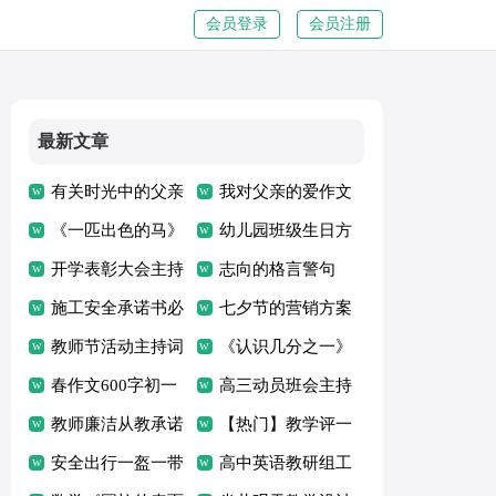
会员登录
会员注册
最新文章
有关时光中的父亲
我对父亲的爱作文
的作文优秀
《一匹出色的马》
幼儿园班级生日方
教学设计
开学表彰大会主持
案
志向的格言警句
词
施工安全承诺书必
七夕节的营销方案
备[15篇]
教师节活动主持词
《认识几分之一》
春作文600字初一
说课稿
高三动员班会主持
教师廉洁从教承诺
稿
【热门】教学评一
书
安全出行一盔一带
体化心得体会
高中英语教研组工