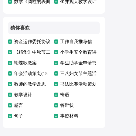
倡议书
数学《圆柱的表面
作计划
坐井观天教学设计
积》教学设计
猜你喜欢
资金运作委托协议
工作自我推荐信
【精华】中秋节二
小学生安全教育讲
年级作文300字九
蝴蝶歌教案
话稿
学生助学金申请书
篇
年会活动策划(15
15篇
三八妇女节主题活
篇)
教师的教学反思
动策划
书法比赛活动策划
(集合15篇)
教学设计
寄语
感言
答辩状
句子
事迹材料