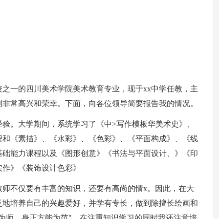
院校之一的四川美术学院美术教育专业，现于xx中学任教，主
到非常高兴和荣幸。下面，向各位领导简要报告我的情况。
经验。大学期间，系统学习了《中>写作模板华美术史》、
程和《素描》、《水彩》、《色彩》、《平面构成》、《线
基础能力课程以及《图形创意》《书法与平面设计、》《印
实作》《装饰设计色彩》
教师不仅要有丰富的知识，还要有高尚的情x。因此，在大
泛地培养自己的兴趣爱好，并学有专长，做到除擅长绘画和
为师，身正方能为范"，在注重知识学习的同时我还注意培