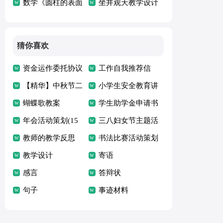
倡议书
数学《圆柱的表面
作计划
坐井观天教学设计
积》教学设计
猜你喜欢
资金运作委托协议
工作自我推荐信
【精华】中秋节二
小学生安全教育讲
年级作文300字九
蝴蝶歌教案
话稿
学生助学金申请书
篇
年会活动策划(15
15篇
三八妇女节主题活
篇)
教师的教学反思
动策划
书法比赛活动策划
(集合15篇)
教学设计
寄语
感言
答辩状
句子
事迹材料