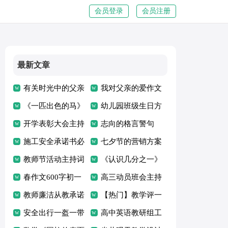
会员登录
会员注册
最新文章
有关时光中的父亲
我对父亲的爱作文
的作文优秀
《一匹出色的马》
幼儿园班级生日方
教学设计
开学表彰大会主持
案
志向的格言警句
词
施工安全承诺书必
七夕节的营销方案
备[15篇]
教师节活动主持词
《认识几分之一》
春作文600字初一
说课稿
高三动员班会主持
教师廉洁从教承诺
稿
【热门】教学评一
书
安全出行一盔一带
体化心得体会
高中英语教研组工