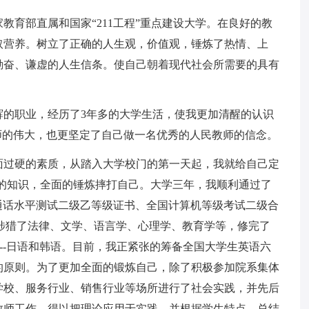
教育部直属和国家“211工程”重点建设大学。在良好的教
取营养。树立了正确的人生观，价值观，锤炼了热情、上
勤奋、谦虚的人生信条。使自己朝着现代社会所需要的具有
辉的职业，经历了3年多的大学生活，使我更加清醒的认识
师的伟大，也更坚定了自己做一名优秀的人民教师的信念。
面过硬的素质，从踏入大学校门的第一天起，我就给自己定
的知识，全面的锤炼摔打自己。大学三年，我顺利通过了
通话水平测试二级乙等级证书、全国计算机等级考试二级合
涉猎了法律、文学、语言学、心理学、教育学等，修完了
---日语和韩语。目前，我正紧张的筹备全国大学生英语六
的原则。为了更加全面的锻炼自己，除了积极参加院系集体
学校、服务行业、销售行业等场所进行了社会实践，并先后
教师工作，得以把理论应用于实践。并根据学生特点，总结