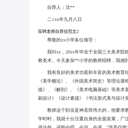
自荐人：沈**
二○xx年九月八日
应聘老师自荐信范文2
尊敬的xx小学各位领导：
我叫xx，20xx年毕业于全国三大美术
教美术。今天参加**小学的教师招聘，我感
我有良好的美术功底和丰富的美术教育
《美学概论》、《外国美术简史》等理论课
描》、《解剖》、《美术电脑基础》等美术
刷设计》《设计素描》《书法形式美与设计
教师这个职业是神圣而伟大的，他要求
学时时，我就十分注重自身的全面发展，广
书法外，还能会唱、会说、会讲。"学高仅能