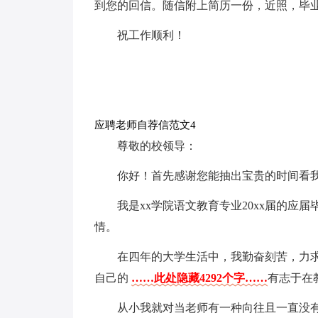
到您的回信。随信附上简历一份，近照，毕业
祝工作顺利！
应聘老师自荐信范文4
尊敬的校领导：
你好！首先感谢您能抽出宝贵的时间看
我是xx学院语文教育专业20xx届的
情。
在四年的大学生活中，我勤奋刻苦，力
自己的
……此处隐藏4292个字……
有志于在
从小我就对当老师有一种向往且一直没