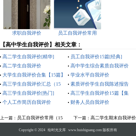
价
价
求职自我评价
员工自我评价常用
（15篇）
【高中学生自我评价】相关文章：
高二学生自我评价[精华]
员工自我评价15篇[经典]
高二学生自我评价
高中学生综合素质自我评价
大学生自我评价合集【15篇】
学业水平自我评价
高三学生自我评价汇总（15
素质评价学生自我陈述报告
篇）
高三学生自我评价[热门]
高三学生自我评价15篇【集
个人工作简历自我评价
合】
财务人员自我评价
员工自我评价常用（15
高二学生期末自我评价
上一篇：
下一篇：
篇）
Copyright © 2024
绘时光文库
www.huishiguang.com 版权所有