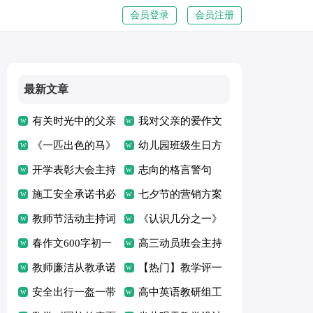
会员登录
会员注册
最新文章
有关时光中的父亲
我对父亲的爱作文
的作文优秀
《一匹出色的马》
幼儿园班级生日方
教学设计
开学表彰大会主持
案
志向的格言警句
词
施工安全承诺书必
七夕节的营销方案
备[15篇]
教师节活动主持词
《认识几分之一》
春作文600字初一
说课稿
高三动员班会主持
教师廉洁从教承诺
稿
【热门】教学评一
书
安全出行一盔一带
体化心得体会
高中英语教研组工