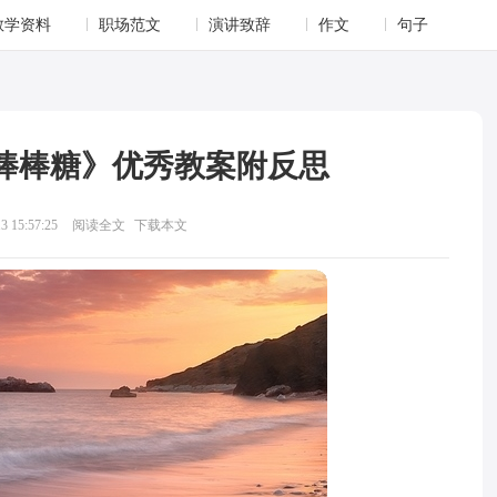
教学资料
职场范文
演讲致辞
作文
句子
棒棒糖》优秀教案附反思
 15:57:25
阅读全文
下载本文