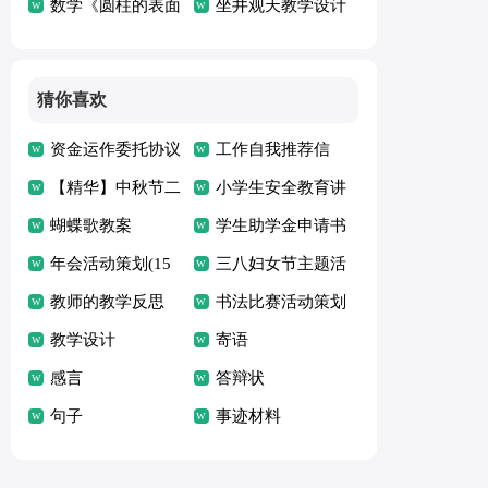
倡议书
数学《圆柱的表面
作计划
坐井观天教学设计
积》教学设计
猜你喜欢
资金运作委托协议
工作自我推荐信
【精华】中秋节二
小学生安全教育讲
年级作文300字九
蝴蝶歌教案
话稿
学生助学金申请书
篇
年会活动策划(15
15篇
三八妇女节主题活
篇)
教师的教学反思
动策划
书法比赛活动策划
(集合15篇)
教学设计
寄语
感言
答辩状
句子
事迹材料