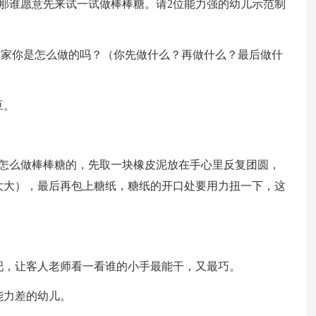
那谁愿意先来试一试做棒棒糖。请2位能力强的幼儿示范制
大家你是怎么做的吗？（你先做什么？再做什么？最后做什
豆。
是怎么做棒棒糖的，先取一块橡皮泥放在手心里反复团圆，
太大），最后再包上糖纸，糖纸的开口处要用力扭一下，这
吧，让客人老师看一看谁的小手最能干，又最巧。
能力差的幼儿。