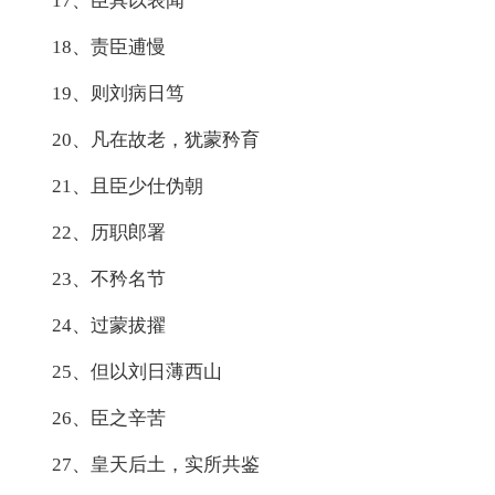
17、臣具以表闻
18、责臣逋慢
19、则刘病日笃
20、凡在故老，犹蒙矜育
21、且臣少仕伪朝
22、历职郎署
23、不矜名节
24、过蒙拔擢
25、但以刘日薄西山
26、臣之辛苦
27、皇天后土，实所共鉴