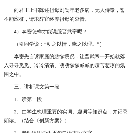
向君王上书陈述祖母刘氏年老多病，无人侍奉，暂
不能应征，请求辞官终养祖母的衷情。
4）李密怎样才能说服晋武帝呢？
（引同学说：“动之以情，晓之以理。”）
李密先自诉家庭的悲惨境况，让晋武帝一开始就落
入寻寻觅觅、冷冷清清、凄凄惨惨戚戚的凄苦悲凉的氛
围之中。
三、讲析课文第一段
1、读第一段
2、由学生梳理重要的实词、虚词等知识点，并记录
朗读。（结合《创新方案》）