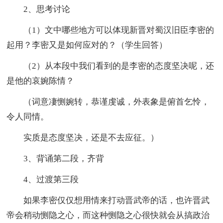
2、思考讨论
（1）文中哪些地方可以体现新晋对蜀汉旧臣李密的
起用？李密又是如何应对的？（学生回答）
（2）从本段中我们看到的是李密的态度坚决呢，还
是他的哀婉陈情？
（词意凄恻婉转，恭谨虔诚，外表象是俯首乞怜，
令人同情。
实质是态度坚决，还是不去应征。）
3、背诵第二段，齐背
4、过渡第三段
如果李密仅仅想用情来打动晋武帝的话，也许晋武
帝会稍动恻隐之心，而这种恻隐之心很快就会从搞政治