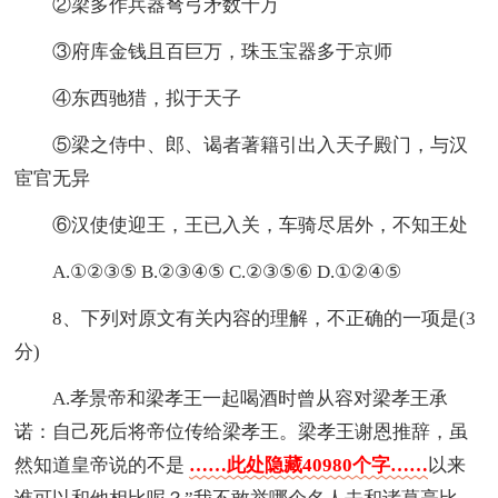
②梁多作兵器弩弓矛数十万
③府库金钱且百巨万，珠玉宝器多于京师
④东西驰猎，拟于天子
⑤梁之侍中、郎、谒者著籍引出入天子殿门，与汉
宦官无异
⑥汉使使迎王，王已入关，车骑尽居外，不知王处
A.①②③⑤ B.②③④⑤ C.②③⑤⑥ D.①②④⑤
8、下列对原文有关内容的理解，不正确的一项是(3
分)
A.孝景帝和梁孝王一起喝酒时曾从容对梁孝王承
诺：自己死后将帝位传给梁孝王。梁孝王谢恩推辞，虽
然知道皇帝说的不是
……此处隐藏40980个字……
以来