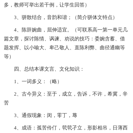
多，教师可举出若干例，让学生回答）
3、骈散结合，音韵和谐；（简介骈体文特点）
4、陈辞婉曲，屈伸适宜。（可联系高一第一单元几
篇文章，探讨陈情、讽谏、劝说的技巧：委婉含蓄、借
题发挥、以小喻大、卑己敬人、直陈利弊、曲径通幽等
等）
四、总结本课文言、文化知识：
1、一词多义：（略）
2、古今异义：至于，成立，告诉，不许，希冀，辛
苦
3、通假现象：闵，零丁，蓐
4、成语：孤苦伶仃，茕茕孑立，形影相吊，日薄西