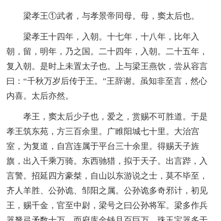
梁孝王①武者，与孝景帝同母。母，窦太后也。
梁孝王十四年，入朝。十七年，十八年，比年入
朝，留，明年，乃之国。二十四年，入朝。二十五年，
复入朝。是时上未置太子也。上与梁王燕饮，尝从容言
曰：“千秋万岁后传于王。”王辞谢。虽知非至言，然心
内喜。太后亦然。
孝王，窦太后少子也，爱之，赏赐不可胜道。于是
孝王筑东苑，方三百余里。广睢阳城七十里。大治宫
室，为复道，自宫连属于平台三十余里。得赐天子旌
旗，出入千乘万骑。东西驰猎，拟于天子。出言跸，入
言警。招延四方豪桀，自山以东游说之士，莫不毕至，
齐人羊胜、公孙诡、邹阳之属。公孙诡多奇邪计，初见
王，赐千金，官至中尉，梁号之曰公孙将军。梁多作兵
器弩弓矛数十万，而府库金钱且百巨万，珠玉宝器多于