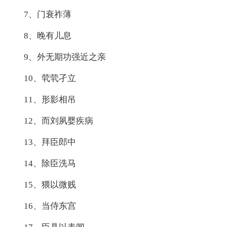
7、门衰祚薄
8、晚有儿息
9、外无期功强近之亲
10、茕茕孑立
11、形影相吊
12、而刘夙婴疾病
13、拜臣郎中
14、除臣洗马
15、猥以微贱
16、当侍东宫