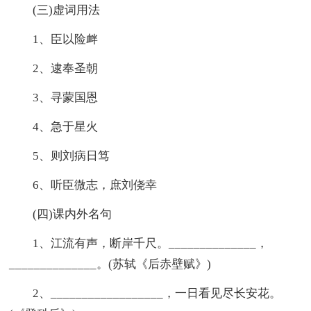
(三)虚词用法
1、臣以险衅
2、逮奉圣朝
3、寻蒙国恩
4、急于星火
5、则刘病日笃
6、听臣微志，庶刘侥幸
(四)课内外名句
1、江流有声，断岸千尺。______________，
______________。(苏轼《后赤壁赋》)
2、__________________，一日看见尽长安花。