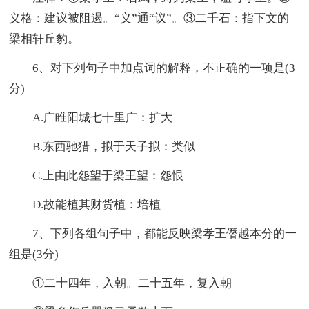
义格：建议被阻遏。“义”通“议”。③二千石：指下文的
梁相轩丘豹。
6、对下列句子中加点词的解释，不正确的一项是(3
分)
A.广睢阳城七十里广：扩大
B.东西驰猎，拟于天子拟：类似
C.上由此怨望于梁王望：怨恨
D.故能植其财货植：培植
7、下列各组句子中，都能反映梁孝王僭越本分的一
组是(3分)
①二十四年，入朝。二十五年，复入朝