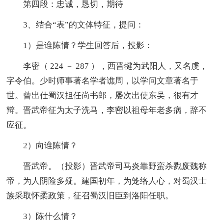
第四段：忠诚，恳切，期待
3、结合“表”的文体特征，提问：
1）是谁陈情？学生回答后，投影：
李密（ 224 － 287 ），西晋犍为武阳人，又名虔，
字令伯。少时师事著名学者谯周，以学问文章著名于
世。曾出仕蜀汉担任尚书郎，屡次出使东吴，很有才
辩。晋武帝征为太子洗马，李密以祖母年老多病，辞不
应征。
2）向谁陈情？
晋武帝。（投影）晋武帝司马炎靠野蛮杀戮废魏称
帝，为人阴险多疑。建国初年，为笼络人心，对蜀汉士
族采取怀柔政策，征召蜀汉旧臣到洛阳任职。
3）陈什么情？