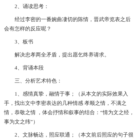
2、诵读思考：
经过李密的一番婉曲凄切的陈情，晋武帝览表之后
会有怎样的反应呢？
3、板书
解决忠孝两全矛盾，提出愿乞终养请求。
4、背诵本段
三、分析艺术特色：
1、感情真挚，融情于事；（从本文的实际效果入
手，找出文中李密表达的几种情感 孝顺之情，不满之
情，恭敬之情 ，体会抒情和叙事的结合：“情为文之经，
事为文之纬”）
2、文脉畅达，照应联通；（本文前后照应的句子很