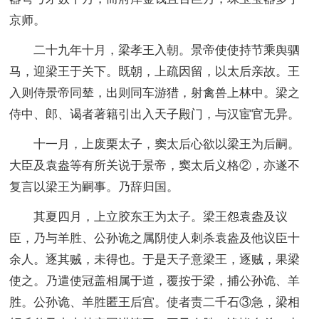
京师。
二十九年十月，梁孝王入朝。景帝使使持节乘舆驷
马，迎梁王于关下。既朝，上疏因留，以太后亲故。王
入则侍景帝同辇，出则同车游猎，射禽兽上林中。梁之
侍中、郎、谒者著籍引出入天子殿门，与汉宦官无异。
十一月，上废栗太子，窦太后心欲以梁王为后嗣。
大臣及袁盎等有所关说于景帝，窦太后义格②，亦遂不
复言以梁王为嗣事。乃辞归国。
其夏四月，上立胶东王为太子。梁王怨袁盎及议
臣，乃与羊胜、公孙诡之属阴使人刺杀袁盎及他议臣十
余人。逐其贼，未得也。于是天子意梁王，逐贼，果梁
使之。乃遣使冠盖相属于道，覆按于梁，捕公孙诡、羊
胜。公孙诡、羊胜匿王后宫。使者责二千石③急，梁相