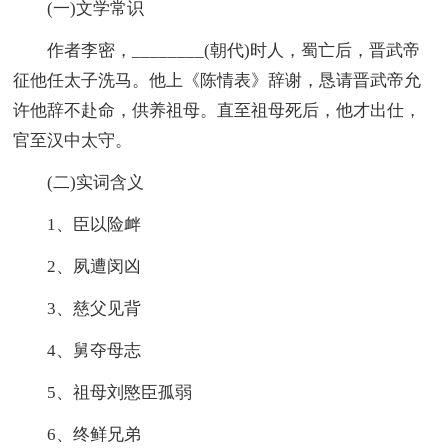
(一)文学常识
作者李密，________(朝代)时人，蜀亡后，晋武帝
征他任太子洗马。他上《陈情表》辞谢，恳请晋武帝允
许他辞不赴命，供养祖母。直至祖母死后，他才出仕，
官至汉中太守。
(二)实词含义
1、臣以险衅
2、夙遭闵凶
3、慈父见背
4、舅夺母志
5、祖母刘愍臣孤弱
6、终鲜兄弟