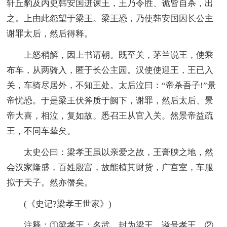
轩丘豹及内史韩安国进谏王，王乃令胜、诡皆自杀，出
之。上由此怨望于梁王。梁王恐，乃使韩安国因长公主
谢罪太后，然后得释。
上怒稍解，因上书请朝。既至关，茅兰说王，使乘
布车，从两骑入，匿于长公主园。汉使使迎王，王已入
关，车骑尽居外，不知王处。太后泣曰：“帝杀吾子!”景
帝忧恐。于是梁王伏斧质于阙下，谢罪，然后太后、景
帝大喜，相泣，复如故。悉召王从官入关。然景帝益疏
王，不同车辇矣。
太史公曰：梁孝王虽以亲爱之故，王膏腴之地，然
会汉家隆盛，百姓殷富，故能植其财货，广宫室，车服
拟于天子。然亦僭矣。
(《史记?梁孝王世家》)
注释：①梁孝王：名武，封为梁王，谥号孝王。②