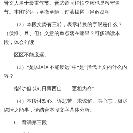
晋文人名士最重气节。晋武帝同样怕李密也是矜守名
节。本图宦达→至微至陋→过蒙拔擢→岂敢盘桓
（2）本段文势有三转，表示转换的字眼是什么？
（伏惟、且、但）文意的重点落在哪里？可多诵读本
段，体会句读
区区不能废远。
（3）“是以区区不能废远”中“是”指代上文的什么内
容？
指代“但以刘日薄西山……更相为命”
（4）本段讨欢心、诉悲苦、求谅解、表心志，极尽
陈情之能事，请结合本段文字具体分析。
6、背诵第三段