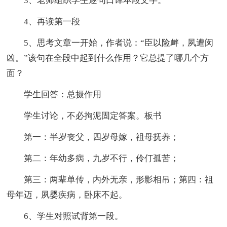
3、老师组织学生逐句口译本段文字。
4、再读第一段
5、思考文章一开始，作者说：“臣以险衅，夙遭闵
凶。”该句在全段中起到什么作用？它总提了哪几个方
面？
学生回答：总摄作用
学生讨论，不必拘泥固定答案。板书
第一：半岁丧父，四岁母嫁，祖母抚养；
第二：年幼多病，九岁不行，伶仃孤苦；
第三：两辈单传，内外无亲，形影相吊；第四：祖
母年迈，夙婴疾病，卧床不起。
6、学生对照试背第一段。